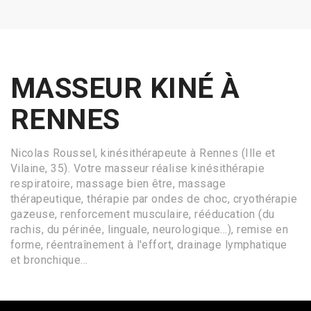
MASSEUR KINÉ À
RENNES
Nicolas Roussel, kinésithérapeute à Rennes (Ille et
Vilaine, 35). Votre masseur réalise kinésithérapie
respiratoire, massage bien être, massage
thérapeutique, thérapie par ondes de choc, cryothérapie
gazeuse, renforcement musculaire, rééducation (du
rachis, du périnée, linguale, neurologique...), remise en
forme, réentraînement à l'effort, drainage lymphatique
et bronchique...